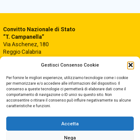
Convitto Nazionale di Stato
“T. Campanella”
Via Aschenez, 180
Reggio Calabria
Gestisci Consenso Cookie
Centralino +39
0965499421
Segreteria +39
096520527
Per fornire le migliori esperienze, utilizziamo tecnologie come i cookie
per memorizzare e/o accedere alle informazioni del dispositivo. Il
Fax +39
0965499420
consenso a queste tecnologie ci permetterà di elaborare dati come il
comportamento di navigazione o ID unici su questo sito. Non
acconsentire o ritirare il consenso può influire negativamente su alcune
E-mail:
rcvc010005@istruzione.it
caratteristiche e funzioni.
PEC:
rcvc010005@pec.istruzione.it
Accetta
ORARIO DI APERTURA
Dal lunedì al Venerdì
Nega