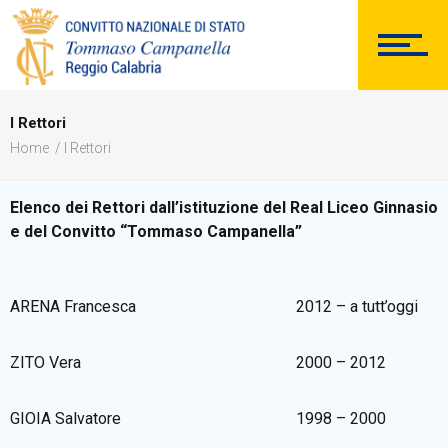
PERSONALE
I Rettori
Comunicazioni Esterne
Home
I Rettori
Elenco dei Rettori dall’istituzione del Real Liceo Ginnasio
e del Convitto “Tommaso Campanella”
BACHECA SINDACALE
ARENA Francesca
2012 – a tutt’oggi
Cerca
ZITO Vera
2000 – 2012
GIOIA Salvatore
1998 – 2000