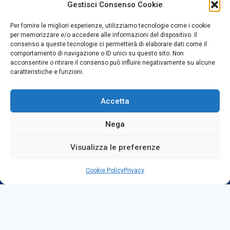
Gestisci Consenso Cookie
Centralino +39
0965499421
Segreteria +39
096520527
Per fornire le migliori esperienze, utilizziamo tecnologie come i cookie
per memorizzare e/o accedere alle informazioni del dispositivo. Il
Fax +39
0965499420
consenso a queste tecnologie ci permetterà di elaborare dati come il
comportamento di navigazione o ID unici su questo sito. Non
acconsentire o ritirare il consenso può influire negativamente su alcune
E-mail:
rcvc010005@istruzione.it
caratteristiche e funzioni.
PEC:
rcvc010005@pec.istruzione.it
Accetta
ORARIO DI APERTURA
Dal lunedì al Venerdì
Nega
dalle ore 07,00 alle ore 18,30
Visualizza le preferenze
Cookie Policy
Privacy
Copyright © 2025 Convitto Nazionale di Stato
"Tommaso Campanella" |
Privacy
|
Dichiarazione AGID
|
Obiettivi di Accessibilità