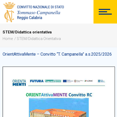
DOCUMENTAZIONE
STEM/Didattica orientativa
Home
STEM/Didattica Orientativa
PERSONALE
OrientAttivaMente – Convitto “T. Campanella” a.s.2025/2026
Comunicazioni Esterne
BACHECA SINDACALE