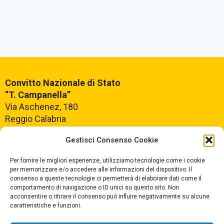
Convitto Nazionale di Stato
“T. Campanella”
Via Aschenez, 180
Reggio Calabria
Gestisci Consenso Cookie
Centralino +39
0965499421
Segreteria +39
096520527
Per fornire le migliori esperienze, utilizziamo tecnologie come i cookie
per memorizzare e/o accedere alle informazioni del dispositivo. Il
Fax +39
0965499420
consenso a queste tecnologie ci permetterà di elaborare dati come il
comportamento di navigazione o ID unici su questo sito. Non
acconsentire o ritirare il consenso può influire negativamente su alcune
E-mail:
rcvc010005@istruzione.it
caratteristiche e funzioni.
PEC:
rcvc010005@pec.istruzione.it