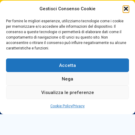
Gestisci Consenso Cookie
Centralino +39
0965499421
Segreteria +39
096520527
Per fornire le migliori esperienze, utilizziamo tecnologie come i cookie
per memorizzare e/o accedere alle informazioni del dispositivo. Il
Fax +39
0965499420
consenso a queste tecnologie ci permetterà di elaborare dati come il
comportamento di navigazione o ID unici su questo sito. Non
acconsentire o ritirare il consenso può influire negativamente su alcune
E-mail:
rcvc010005@istruzione.it
caratteristiche e funzioni.
PEC:
rcvc010005@pec.istruzione.it
Accetta
ORARIO DI APERTURA
Dal lunedì al Venerdì
Nega
dalle ore 07,00 alle ore 18,30
Visualizza le preferenze
Cookie Policy
Privacy
Copyright © 2025 Convitto Nazionale di Stato
"Tommaso Campanella" |
Privacy
|
Dichiarazione AGID
|
Obiettivi di Accessibilità