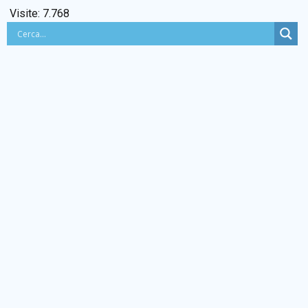
Visite:
7.768
BACHECA SINDACALE
Cerca