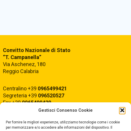
Convitto Nazionale di Stato
“T. Campanella”
Via Aschenez, 180
Reggio Calabria
Centralino +39
0965499421
Segreteria +39
096520527
Fax +39
0965499420
Gestisci Consenso Cookie
E-mail:
rcvc010005@istruzione.it
Per fornire le migliori esperienze, utilizziamo tecnologie come i cookie
PEC:
rcvc010005@pec.istruzione.it
per memorizzare e/o accedere alle informazioni del dispositivo. Il