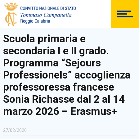
DOCUMENTAZIONE
Scuola primaria e
secondaria I e II grado.
PERSONALE
Programma “Sejours
Professionels” accoglienza
professoressa francese
Comunicazioni Esterne
Sonia Richasse dal 2 al 14
marzo 2026 – Erasmus+
BACHECA SINDACALE
27/02/2026