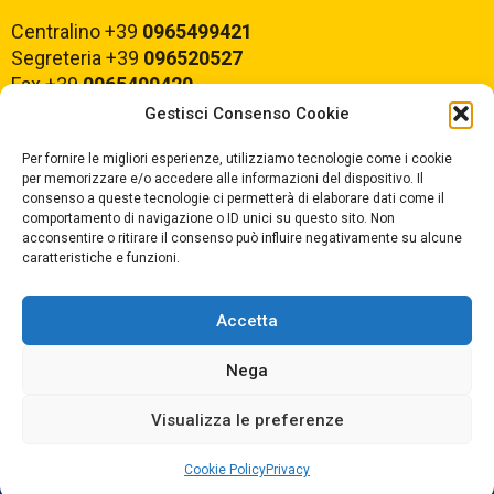
Centralino +39
0965499421
Segreteria +39
096520527
Fax +39
0965499420
Gestisci Consenso Cookie
E-mail:
rcvc010005@istruzione.it
Per fornire le migliori esperienze, utilizziamo tecnologie come i cookie
PEC:
rcvc010005@pec.istruzione.it
per memorizzare e/o accedere alle informazioni del dispositivo. Il
consenso a queste tecnologie ci permetterà di elaborare dati come il
comportamento di navigazione o ID unici su questo sito. Non
ORARIO DI APERTURA
acconsentire o ritirare il consenso può influire negativamente su alcune
caratteristiche e funzioni.
Dal lunedì al Venerdì
dalle ore 07,00 alle ore 18,30
Accetta
Nega
Copyright © 2025 Convitto Nazionale di Stato
Visualizza le preferenze
"Tommaso Campanella" |
Privacy
|
Cookie Policy
Privacy
Dichiarazione AGID
|
Obiettivi di Accessibilità