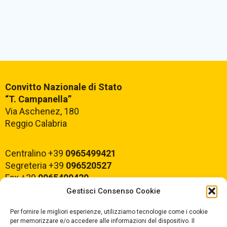
Convitto Nazionale di Stato
“T. Campanella”
Via Aschenez, 180
Reggio Calabria
Centralino +39
0965499421
Segreteria +39
096520527
Fax +39
0965499420
Gestisci Consenso Cookie
E-mail:
rcvc010005@istruzione.it
Per fornire le migliori esperienze, utilizziamo tecnologie come i cookie
PEC:
rcvc010005@pec.istruzione.it
per memorizzare e/o accedere alle informazioni del dispositivo. Il