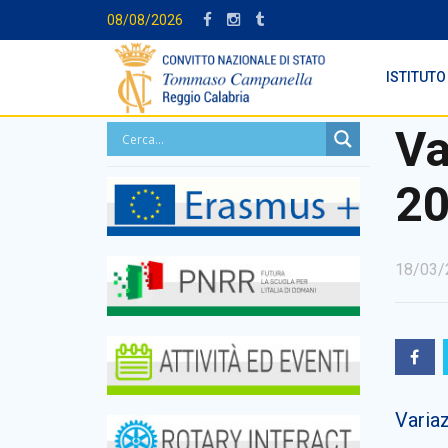
08/08/2026
ISTITUTO
Va
2
18/03/
Varia