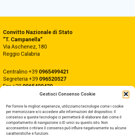
Convitto Nazionale di Stato
“T. Campanella”
Via Aschenez, 180
Reggio Calabria
Centralino +39
0965499421
Segreteria +39
096520527
Fax +39
0965499420
Gestisci Consenso Cookie
E-mail:
rcvc010005@istruzione.it
Per fornire le migliori esperienze, utilizziamo tecnologie come i cookie
PEC:
rcvc010005@pec.istruzione.it
per memorizzare e/o accedere alle informazioni del dispositivo. Il
consenso a queste tecnologie ci permetterà di elaborare dati come il
comportamento di navigazione o ID unici su questo sito. Non
ORARIO DI APERTURA
acconsentire o ritirare il consenso può influire negativamente su alcune
caratteristiche e funzioni.