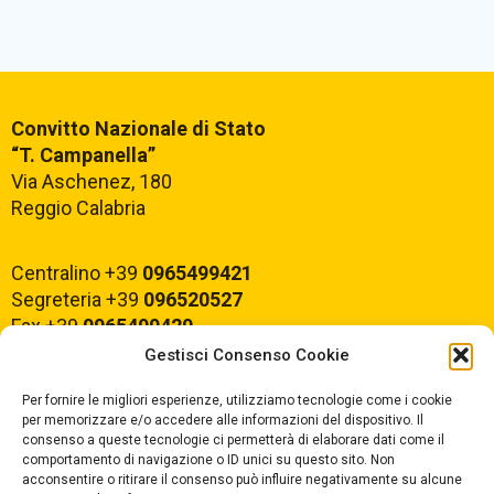
Convitto Nazionale di Stato
“T. Campanella”
Via Aschenez, 180
Reggio Calabria
Centralino +39
0965499421
Segreteria +39
096520527
Fax +39
0965499420
Gestisci Consenso Cookie
E-mail:
rcvc010005@istruzione.it
Per fornire le migliori esperienze, utilizziamo tecnologie come i cookie
PEC:
rcvc010005@pec.istruzione.it
per memorizzare e/o accedere alle informazioni del dispositivo. Il
consenso a queste tecnologie ci permetterà di elaborare dati come il
comportamento di navigazione o ID unici su questo sito. Non
ORARIO DI APERTURA
acconsentire o ritirare il consenso può influire negativamente su alcune