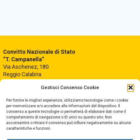
Convitto Nazionale di Stato
“T. Campanella”
Via Aschenez, 180
Reggio Calabria
Gestisci Consenso Cookie
Centralino +39
0965499421
Segreteria +39
096520527
Per fornire le migliori esperienze, utilizziamo tecnologie come i cookie
per memorizzare e/o accedere alle informazioni del dispositivo. Il
Fax +39
0965499420
consenso a queste tecnologie ci permetterà di elaborare dati come il
comportamento di navigazione o ID unici su questo sito. Non
acconsentire o ritirare il consenso può influire negativamente su alcune
E-mail:
rcvc010005@istruzione.it
caratteristiche e funzioni.
PEC:
rcvc010005@pec.istruzione.it