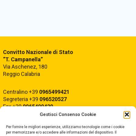
Convitto Nazionale di Stato
“T. Campanella”
Via Aschenez, 180
Reggio Calabria
Centralino +39
0965499421
Segreteria +39
096520527
Fax +39
0965499420
Gestisci Consenso Cookie
E-mail:
rcvc010005@istruzione.it
Per fornire le migliori esperienze, utilizziamo tecnologie come i cookie
PEC:
rcvc010005@pec.istruzione.it
per memorizzare e/o accedere alle informazioni del dispositivo. Il