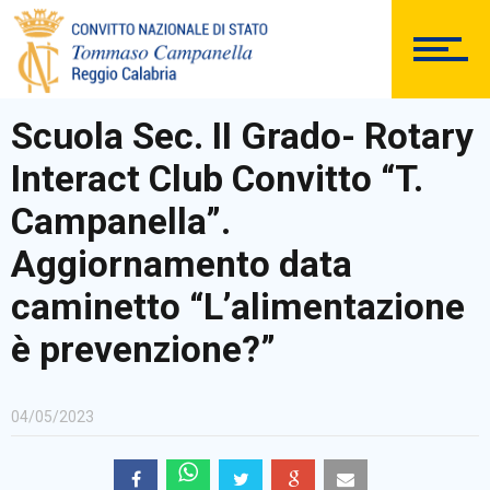
DOCUMENTAZIONE
Scuola Sec. II Grado- Rotary
Interact Club Convitto “T.
PERSONALE
Campanella”.
Aggiornamento data
caminetto “L’alimentazione
Comunicazioni Esterne
è prevenzione?”
04/05/2023
BACHECA SINDACALE