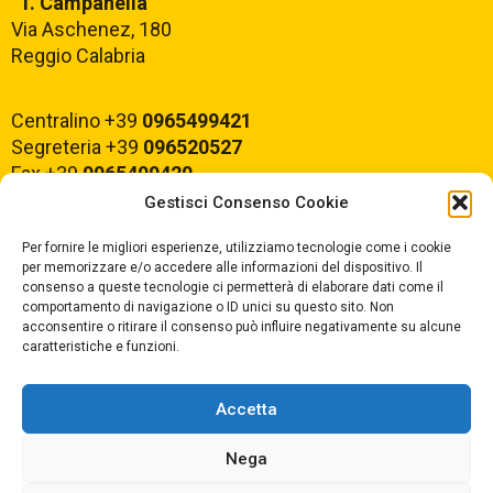
“T. Campanella”
Via Aschenez, 180
Reggio Calabria
Centralino +39
0965499421
Segreteria +39
096520527
Fax +39
0965499420
Gestisci Consenso Cookie
E-mail:
rcvc010005@istruzione.it
Per fornire le migliori esperienze, utilizziamo tecnologie come i cookie
PEC:
rcvc010005@pec.istruzione.it
per memorizzare e/o accedere alle informazioni del dispositivo. Il
consenso a queste tecnologie ci permetterà di elaborare dati come il
comportamento di navigazione o ID unici su questo sito. Non
ORARIO DI APERTURA
acconsentire o ritirare il consenso può influire negativamente su alcune
caratteristiche e funzioni.
Dal lunedì al Venerdì
dalle ore 07,00 alle ore 18,30
Accetta
Nega