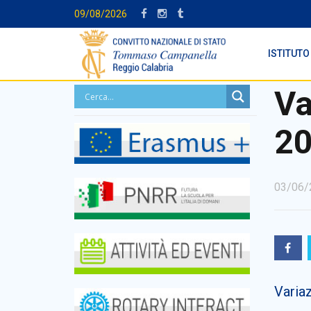
09/08/2026
ISTITUTO
Va
20
03/06/
Varia