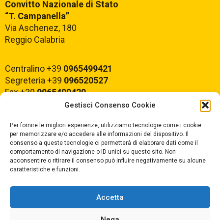
Convitto Nazionale di Stato
“T. Campanella”
Via Aschenez, 180
Reggio Calabria
Centralino +39
0965499421
Segreteria +39
096520527
Fax +39
0965499420
Gestisci Consenso Cookie
E-mail:
rcvc010005@istruzione.it
Per fornire le migliori esperienze, utilizziamo tecnologie come i cookie
PEC:
rcvc010005@pec.istruzione.it
per memorizzare e/o accedere alle informazioni del dispositivo. Il
consenso a queste tecnologie ci permetterà di elaborare dati come il
comportamento di navigazione o ID unici su questo sito. Non
ORARIO DI APERTURA
acconsentire o ritirare il consenso può influire negativamente su alcune
caratteristiche e funzioni.
Dal lunedì al Venerdì
dalle ore 07,00 alle ore 18,30
Accetta
Nega