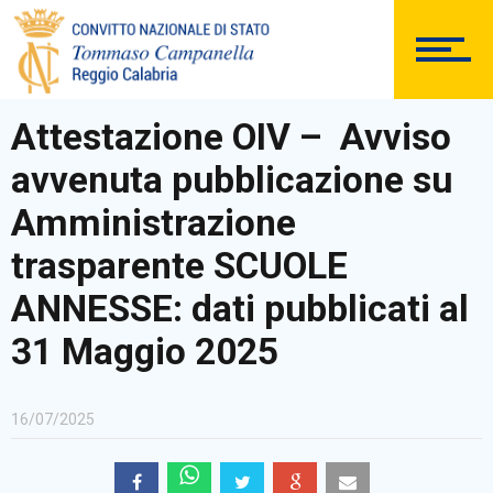
DOCUMENTAZIONE
Attestazione OIV – Avviso
avvenuta pubblicazione su
PERSONALE
Amministrazione
trasparente SCUOLE
ANNESSE: dati pubblicati al
Comunicazioni Esterne
31 Maggio 2025
16/07/2025
BACHECA SINDACALE