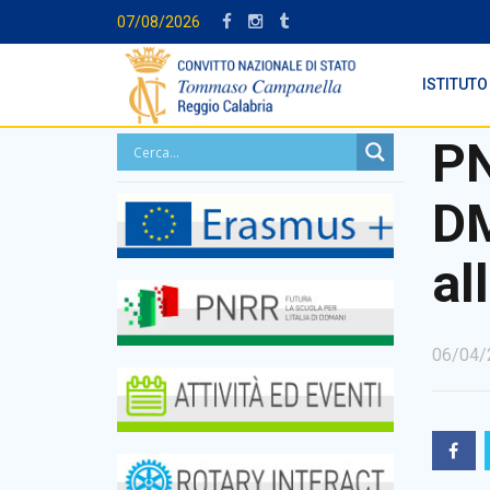
07/08/2026
ISTITUTO
P
DM
al
06/04/