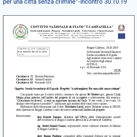
per una città senza crimine”-incontro 30.10.19
Cerca