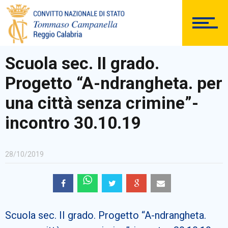
DOCUMENTAZIONE
Scuola sec. II grado.
Progetto “A-ndrangheta. per
PERSONALE
una città senza crimine”-
incontro 30.10.19
Comunicazioni Esterne
28/10/2019
BACHECA SINDACALE
Scuola sec. II grado. Progetto “A-ndrangheta.