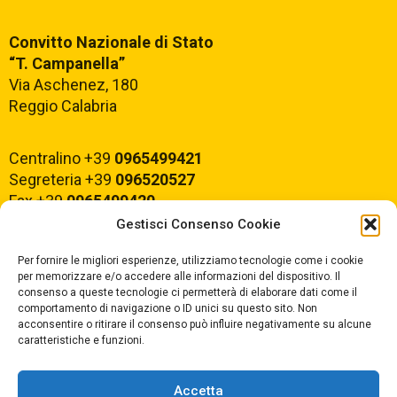
Convitto Nazionale di Stato
“T. Campanella”
Via Aschenez, 180
Reggio Calabria
Centralino +39
0965499421
Segreteria +39
096520527
Fax +39
0965499420
Gestisci Consenso Cookie
E-mail:
rcvc010005@istruzione.it
Per fornire le migliori esperienze, utilizziamo tecnologie come i cookie
PEC:
rcvc010005@pec.istruzione.it
per memorizzare e/o accedere alle informazioni del dispositivo. Il
consenso a queste tecnologie ci permetterà di elaborare dati come il
comportamento di navigazione o ID unici su questo sito. Non
ORARIO DI APERTURA
acconsentire o ritirare il consenso può influire negativamente su alcune
caratteristiche e funzioni.
Dal lunedì al Venerdì
dalle ore 07,00 alle ore 18,30
Accetta