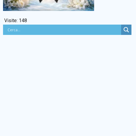
BACHECA SINDACALE
Visite:
148
Cerca