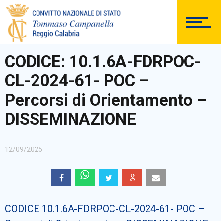
DOCUMENTAZIONE
CODICE: 10.1.6A-FDRPOC-
CL-2024-61- POC –
PERSONALE
Percorsi di Orientamento –
DISSEMINAZIONE
Comunicazioni Esterne
12/09/2025
BACHECA SINDACALE
CODICE 10.1.6A-FDRPOC-CL-2024-61- POC –