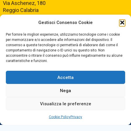
Via Aschenez, 180
Reggio Calabria
Gestisci Consenso Cookie
Centralino +39
0965499421
Segreteria +39
096520527
Per fornire le migliori esperienze, utilizziamo tecnologie come i cookie
per memorizzare e/o accedere alle informazioni del dispositivo. Il
Fax +39
0965499420
consenso a queste tecnologie ci permetterà di elaborare dati come il
comportamento di navigazione o ID unici su questo sito. Non
acconsentire o ritirare il consenso può influire negativamente su alcune
E-mail:
rcvc010005@istruzione.it
caratteristiche e funzioni.
PEC:
rcvc010005@pec.istruzione.it
Accetta
ORARIO DI APERTURA
Dal lunedì al Venerdì
Nega
dalle ore 07,00 alle ore 18,30
Visualizza le preferenze
Cookie Policy
Privacy
Copyright © 2025 Convitto Nazionale di Stato