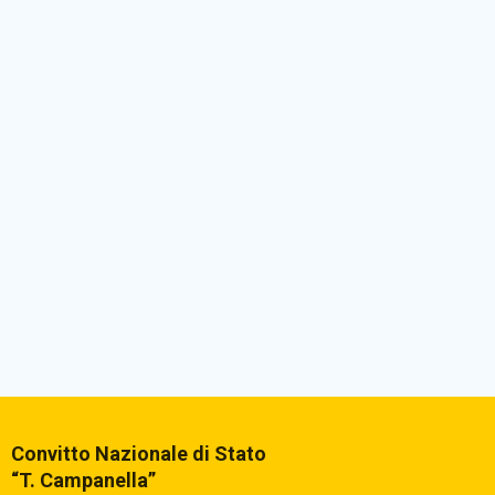
Convitto Nazionale di Stato
“T. Campanella”