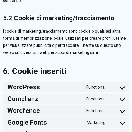
consenso.
5.2 Cookie di marketing/tracciamento
I cookie di marketing/tracciamento sono cookie o qualsiasi altra
forma di memorizzazione locale, utilizzati per creare profili utente
per visualizzare pubblicità o per tracciare l'utente su questo sito
web o su diversi siti web per scopi di marketing simili.
6. Cookie inseriti
WordPress
Functional
Consent
Complianz
Functional
to
Consent
service
Wordfence
Functional
to
Consent
wordpress
service
Google Fonts
Marketing
to
Consent
complianz