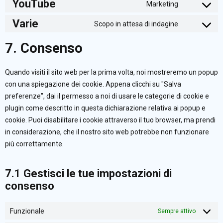
service
YouTube
Marketing
to
Consent
wordfence
service
Varie
Scopo in attesa di indagine
to
Consent
google-
service
7. Consenso
to
fonts
youtube
service
Quando visiti il sito web per la prima volta, noi mostreremo un popup
varie
con una spiegazione dei cookie. Appena clicchi su "Salva
preferenze", dai il permesso a noi di usare le categorie di cookie e
plugin come descritto in questa dichiarazione relativa ai popup e
cookie. Puoi disabilitare i cookie attraverso il tuo browser, ma prendi
in considerazione, che il nostro sito web potrebbe non funzionare
più correttamente.
7.1 Gestisci le tue impostazioni di
consenso
Funzionale
Sempre attivo