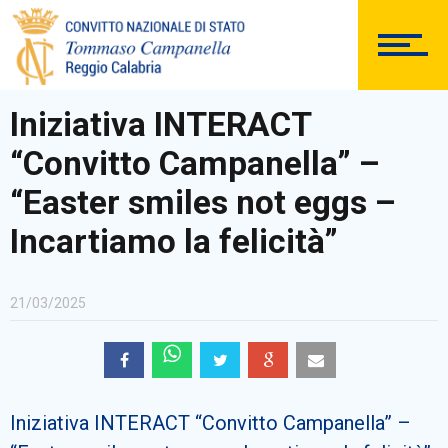
DOCUMENTAZIONE
Iniziativa INTERACT
“Convitto Campanella” –
PERSONALE
“Easter smiles not eggs –
Incartiamo la felicità”
Comunicazioni Esterne
21/03/2025
BACHECA SINDACALE
Iniziativa INTERACT “Convitto Campanella” –