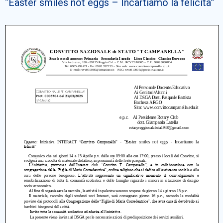
“Easter smiles not eggs – Incartiamo la felicità”
Cerca