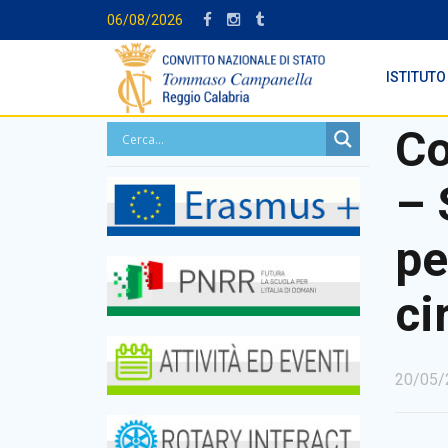
06/08/2026
ISTITUTO
Co
– 
pe
ci
20/05/