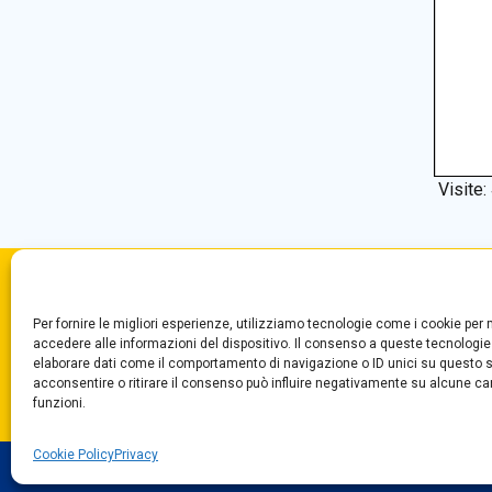
Visite:
Convitto Nazionale di Stato
Centr
Per fornire le migliori esperienze, utilizziamo tecnologie come i cookie pe
“T. Campanella”
Segre
accedere alle informazioni del dispositivo. Il consenso a queste tecnologie
Via Aschenez, 180
Fax +
elaborare dati come il comportamento di navigazione o ID unici su questo s
acconsentire o ritirare il consenso può influire negativamente su alcune car
Reggio Calabria
funzioni.
Cookie Policy
Privacy