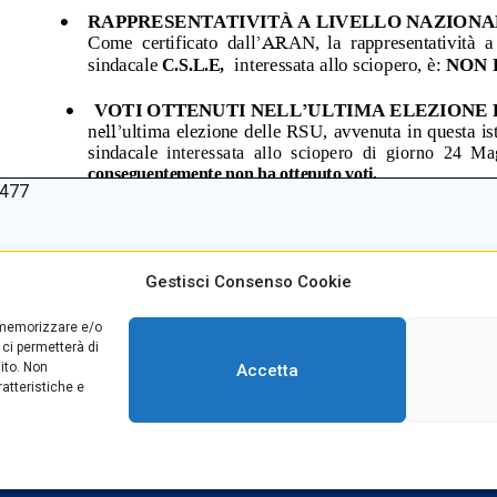
477
Gestisci Consenso Cookie
alino +39
0965499421
E-mail:
rcvc010005@istruzione
r memorizzare e/o
teria +39
096520527
PEC:
rcvc010005@pec.istruzio
 ci permetterà di
39
0965499420
ito. Non
Accetta
atteristiche e
Copyright © 2025 Convitto Nazionale di Stato "Tommaso Campanella"