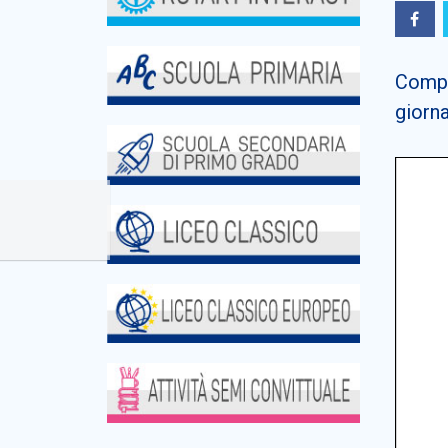
Compa
giorna