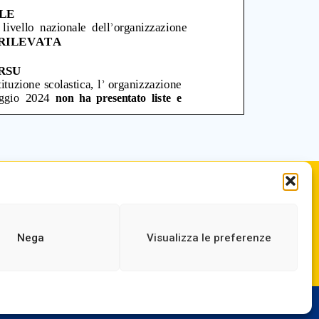
.it
ORARIO DI APERTURA
ne.it
Dal lunedì al Venerdì
dalle ore 07,00 alle ore 18,30
Nega
Visualizza le preferenze
 |
Privacy
|
Dichiarazione AGID
|
Obiettivi di Accessibilità