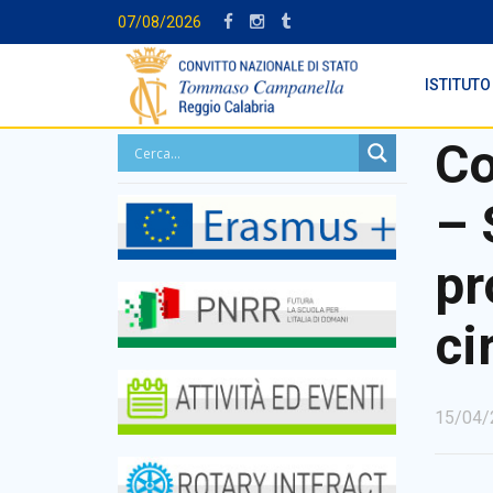
07/08/2026
ISTITUTO
Co
– 
pr
ci
15/04/