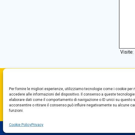
Visite:
Convitto Nazionale di Stato
Centr
Per fornire le migliori esperienze, utilizziamo tecnologie come i cookie pe
“T. Campanella”
Segre
accedere alle informazioni del dispositivo. Il consenso a queste tecnologie
Via Aschenez, 180
Fax +
elaborare dati come il comportamento di navigazione o ID unici su questo s
acconsentire o ritirare il consenso può influire negativamente su alcune car
Reggio Calabria
funzioni.
Cookie Policy
Privacy