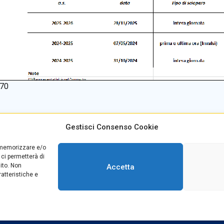
70
Gestisci Consenso Cookie
alino +39
0965499421
E-mail:
rcvc010005@istruzione
r memorizzare e/o
teria +39
096520527
PEC:
rcvc010005@pec.istruzio
 ci permetterà di
39
0965499420
ito. Non
Accetta
atteristiche e
Copyright © 2025 Convitto Nazionale di Stato "Tommaso Campanella"