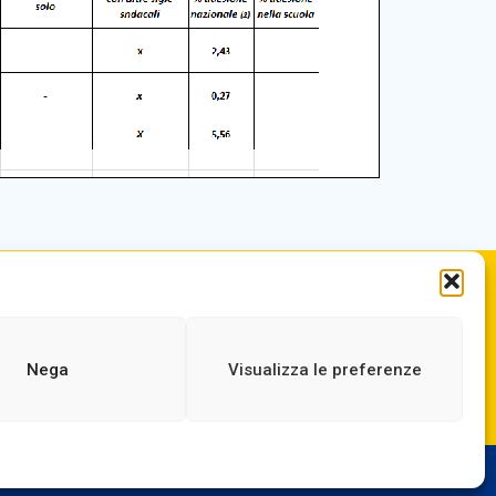
.it
ORARIO DI APERTURA
ne.it
Dal lunedì al Venerdì
dalle ore 07,00 alle ore 18,30
Nega
Visualizza le preferenze
 |
Privacy
|
Dichiarazione AGID
|
Obiettivi di Accessibilità