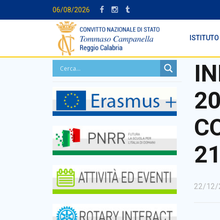
06/08/2026
ISTITUTO
IN
20
CO
21
22/12/