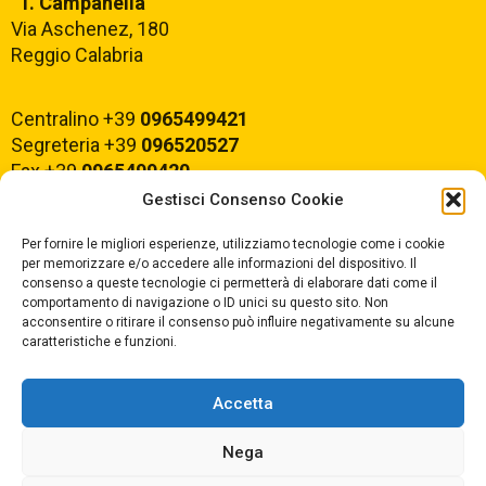
“T. Campanella”
Via Aschenez, 180
Reggio Calabria
Centralino +39
0965499421
Segreteria +39
096520527
Fax +39
0965499420
Gestisci Consenso Cookie
E-mail:
rcvc010005@istruzione.it
Per fornire le migliori esperienze, utilizziamo tecnologie come i cookie
PEC:
rcvc010005@pec.istruzione.it
per memorizzare e/o accedere alle informazioni del dispositivo. Il
consenso a queste tecnologie ci permetterà di elaborare dati come il
comportamento di navigazione o ID unici su questo sito. Non
ORARIO DI APERTURA
acconsentire o ritirare il consenso può influire negativamente su alcune
caratteristiche e funzioni.
Dal lunedì al Venerdì
dalle ore 07,00 alle ore 18,30
Accetta
Nega