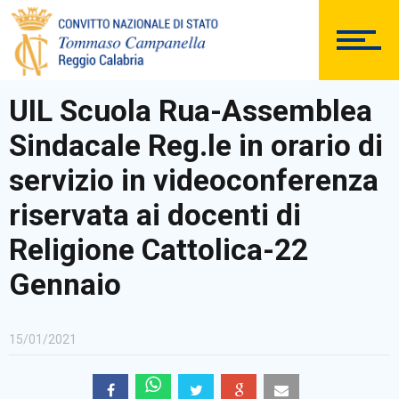
DOCUMENTAZIONE
UIL Scuola Rua-Assemblea
Sindacale Reg.le in orario di
PERSONALE
servizio in videoconferenza
riservata ai docenti di
Religione Cattolica-22
Comunicazioni Esterne
Gennaio
15/01/2021
BACHECA SINDACALE