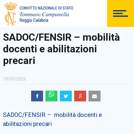
DOCUMENTAZIONE
SADOC/FENSIR – mobilità
docenti e abilitazioni
PERSONALE
precari
19/03/2025
Comunicazioni Esterne
SADOC/FENSIR – mobilità docenti e
BACHECA SINDACALE
abilitazioni precari