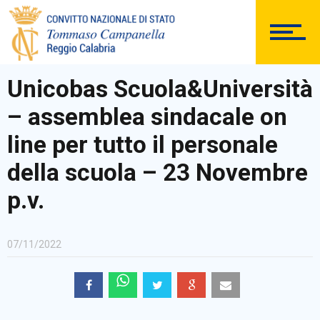
DOCUMENTAZIONE
Unicobas Scuola&Università
– assemblea sindacale on
PERSONALE
line per tutto il personale
della scuola – 23 Novembre
p.v.
Comunicazioni Esterne
07/11/2022
BACHECA SINDACALE