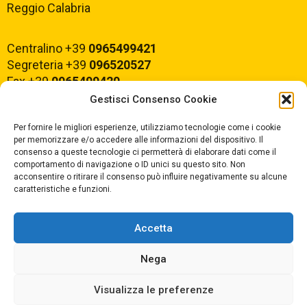
Reggio Calabria
Centralino +39
0965499421
Segreteria +39
096520527
Fax +39
0965499420
Gestisci Consenso Cookie
E-mail:
rcvc010005@istruzione.it
Per fornire le migliori esperienze, utilizziamo tecnologie come i cookie
PEC:
rcvc010005@pec.istruzione.it
per memorizzare e/o accedere alle informazioni del dispositivo. Il
consenso a queste tecnologie ci permetterà di elaborare dati come il
comportamento di navigazione o ID unici su questo sito. Non
ORARIO DI APERTURA
acconsentire o ritirare il consenso può influire negativamente su alcune
caratteristiche e funzioni.
Dal lunedì al Venerdì
dalle ore 07,00 alle ore 18,30
Accetta
Nega
Copyright © 2025 Convitto Nazionale di Stato
Visualizza le preferenze
"Tommaso Campanella" |
Privacy
|