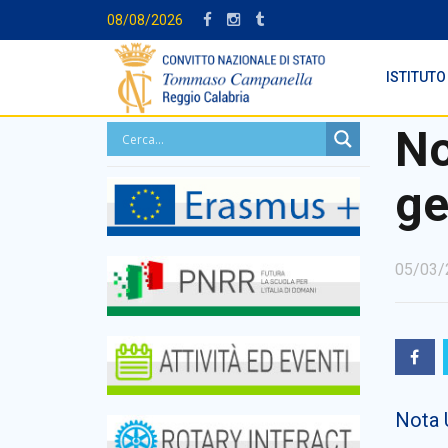
08/08/2026
ISTITUTO
No
ge
05/03/
Nota 