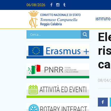
06/08/2026
ISTITUTO
El
ri
ca
08/04/