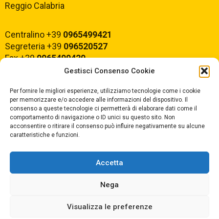
Reggio Calabria
Centralino +39
0965499421
Segreteria +39
096520527
Fax +39
0965499420
Gestisci Consenso Cookie
E-mail:
rcvc010005@istruzione.it
Per fornire le migliori esperienze, utilizziamo tecnologie come i cookie
PEC:
rcvc010005@pec.istruzione.it
per memorizzare e/o accedere alle informazioni del dispositivo. Il
consenso a queste tecnologie ci permetterà di elaborare dati come il
comportamento di navigazione o ID unici su questo sito. Non
ORARIO DI APERTURA
acconsentire o ritirare il consenso può influire negativamente su alcune
caratteristiche e funzioni.
Dal lunedì al Venerdì
dalle ore 07,00 alle ore 18,30
Accetta
Nega
Copyright © 2025 Convitto Nazionale di Stato
Visualizza le preferenze
"Tommaso Campanella" |
Privacy
|