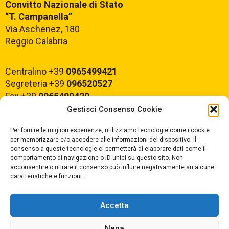
Convitto Nazionale di Stato
“T. Campanella”
Via Aschenez, 180
Reggio Calabria
Centralino +39
0965499421
Segreteria +39
096520527
Fax +39
0965499420
Gestisci Consenso Cookie
E-mail:
rcvc010005@istruzione.it
Per fornire le migliori esperienze, utilizziamo tecnologie come i cookie
PEC:
rcvc010005@pec.istruzione.it
per memorizzare e/o accedere alle informazioni del dispositivo. Il
consenso a queste tecnologie ci permetterà di elaborare dati come il
comportamento di navigazione o ID unici su questo sito. Non
ORARIO DI APERTURA
acconsentire o ritirare il consenso può influire negativamente su alcune
caratteristiche e funzioni.
Dal lunedì al Venerdì
dalle ore 07,00 alle ore 18,30
Accetta
Nega