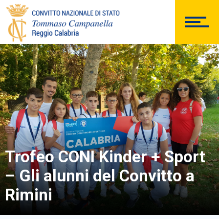
Comunicazioni Esterne
BACHECA SINDACALE
Cerca
Trofeo CONI Kinder + Sport
– Gli alunni del Convitto a
Rimini