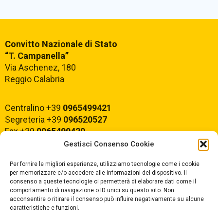
Convitto Nazionale di Stato
“T. Campanella”
Via Aschenez, 180
Reggio Calabria
Centralino +39
0965499421
Segreteria +39
096520527
Fax +39
0965499420
Gestisci Consenso Cookie
E-mail:
rcvc010005@istruzione.it
Per fornire le migliori esperienze, utilizziamo tecnologie come i cookie
PEC:
rcvc010005@pec.istruzione.it
per memorizzare e/o accedere alle informazioni del dispositivo. Il
consenso a queste tecnologie ci permetterà di elaborare dati come il
comportamento di navigazione o ID unici su questo sito. Non
ORARIO DI APERTURA
acconsentire o ritirare il consenso può influire negativamente su alcune
caratteristiche e funzioni.
Dal lunedì al Venerdì