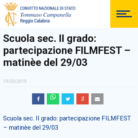
DOCUMENTAZIONE
Scuola sec. II grado:
partecipazione FILMFEST –
PERSONALE
matinèe del 29/03
19/03/2019
Comunicazioni Esterne
Scuola sec. II grado: partecipazione FILMFEST
BACHECA SINDACALE
– matinèe del 29/03