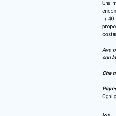
Una m
encom
in 40
propon
costa
Ave o
con l
Che n
Pigre
Ogni p
Ave