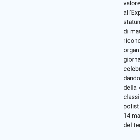
valor
all’E
statun
di mas
ricono
organ
giorn
celeb
dando 
della
class
polist
14 mar
del te