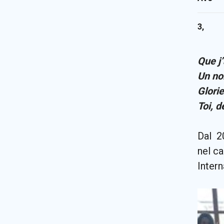
3,
Que j
Un no
Glori
Toi, d
Dal 20
nel c
Intern