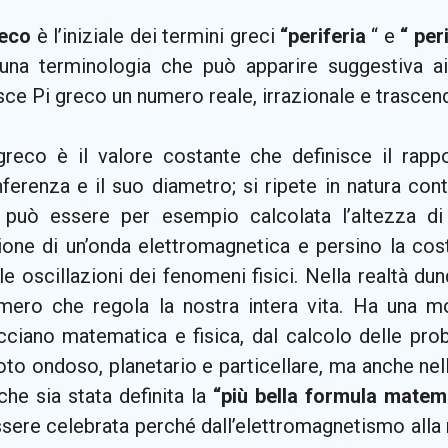
reco
è l’iniziale dei termini greci
“periferia
“ e
“ per
na terminologia che può apparire suggestiva ai 
sce Pi greco un numero reale, irrazionale e trascen
 greco è il valore costante che definisce il rapp
nferenza e il suo diametro; si ripete in natura co
 può essere per esempio calcolata l’altezza di 
sione di un’onda elettromagnetica e persino la co
le oscillazioni dei fenomeni fisici. Nella realtà du
mero che regola la nostra intera vita. Ha una mol
cciano matematica e fisica, dal calcolo delle prob
to ondoso, planetario e particellare, ma anche nell
he sia stata definita la
“più
bella formula matem
sere celebrata perché dall’elettromagnetismo alla 