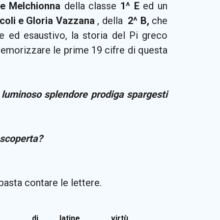
le Melchionna
della classe
1^ E
ed un
coli e Gloria Vazzana
, della
2^ B,
che
e ed esaustivo, la storia del Pi greco
memorizzare le prime 19 cifre di questa
 luminoso splendore prodiga spargesti
 scoperta?
basta contare le lettere.
di
latine
virtù
…