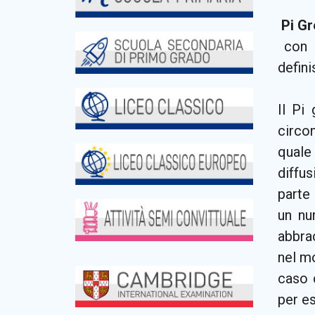
Pi G
con u
defini
Il Pi
circo
quale
diffu
parte 
un nu
abbra
nel mo
caso c
per es