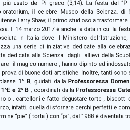
e più usato del Pi greco (3,14). La festa del “P
xploratorium, il celebre Museo della Scienza, di 
itense Larry Shaw; il primo studioso a trasformare
sa. Il 14 marzo 2017 è anche la data in cui la fest
sciuta in Italia dove il Ministero dell’Istruzione,
izza una serie di iniziative dedicate alla celebr
ata dedicata alla Scienza dagli allievi della Scu
rare il magico numero , hanno dipinto ed indossato
prova di buone doti artistiche. Inoltre, tanti sono st
 classe
1^ B
, guidati dalla
Professoressa Domenic
i
1^E e 2^ B
, coordinati dalla P
rofessoressa Cate
irolo , cartelloni e fatto degustare torte , biscotti 
zo, infatti, quella di sfornare cerchi perfetti e co
rmine “pie” ( torta ) con “pi”, dal 1988 è diventata t