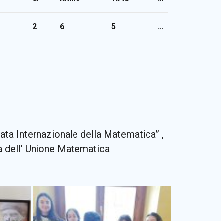
2
6
5
…
nata Internazionale della Matematica” ,
 dell’ Unione Matematica