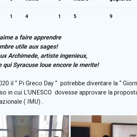
1
4
1
5
9
’aime a faire apprendre
mbre utile aux sages!
eux Archimede, artiste ingenieux,
e qui Syracuse loue encore le merite!
20 il “ Pi Greco Day “ potrebbe diventare la “ Gior
aso in cui L’UNESCO dovesse approvare la proposta
azionale ( IMU) .