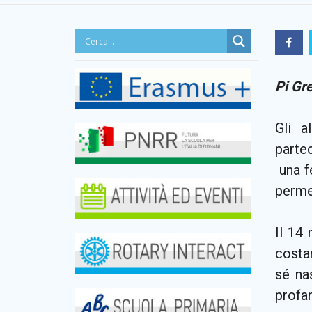
Pi Gr
Gli a
parte
una f
permei
Il 14
costan
sé na
profan