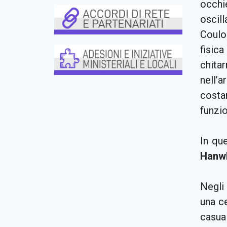
occhi
oscill
Coulom
fisica
chita
nell’a
costan
funzio
In qu
Hanw
Negli 
una c
casua