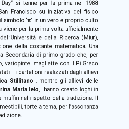
i Day” si tenne per la prima nel 1988
San Francisco su iniziativa del fisico
 il simbolo
‘π’
in un vero e proprio culto
a viene per la prima volta ufficialmente
 dell’Università e della Ricerca (Miur),
azione della costante matematica. Una
ola Secondaria di primo grado che, per
, variopinte magliette con il Pi Greco
ati i cartelloni realizzati dagli allievi
a Stillitano
, mentre gli allievi delle
rina Maria Ielo,
hanno creato loghi in
e muffin nel rispetto della tradizione. Il
mmestibili, torte a tema, per l’assonanza
radizione.