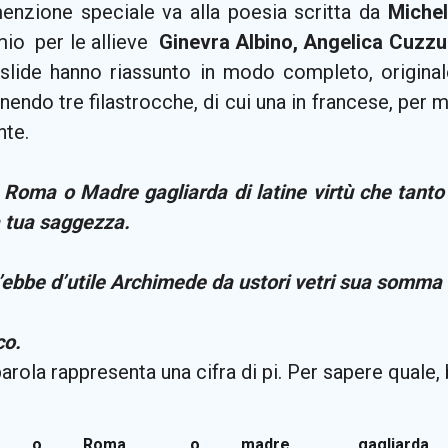
enzione speciale va alla poesia scritta da
Miche
io per le allieve
Ginevra Albino, Angelica Cuzzu
 slide hanno riassunto in modo completo, original
endo tre filastrocche, di cui una in francese, per 
nte.
 Roma o Madre gagliarda di latine virtù che tanto
a tua saggezza.
’ebbe d’utile Archimede da ustori vetri sua somma
co.
arola rappresenta una cifra di pi. Per sapere quale, 
o
Roma
o
madre
gagliarda