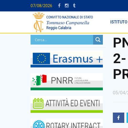
07/08/2026
ISTITUTO
PN
2
P
05/04/