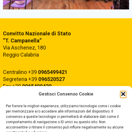
Comunicazioni Esterne
Convitto Nazionale di Stato
“T. Campanella”
BACHECA SINDACALE
Via Aschenez, 180
Reggio Calabria
Cerca
Centralino +39
0965499421
Segreteria +39
096520527
Fax +39
0965499420
Gestisci Consenso Cookie
E-mail:
rcvc010005@istruzione.it
Per fornire le migliori esperienze, utilizziamo tecnologie come i cookie
PEC:
rcvc010005@pec.istruzione.it
per memorizzare e/o accedere alle informazioni del dispositivo. Il
consenso a queste tecnologie ci permetterà di elaborare dati come il
comportamento di navigazione o ID unici su questo sito. Non
ORARIO DI APERTURA
acconsentire o ritirare il consenso può influire negativamente su alcune