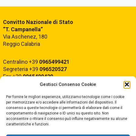
Comunicazioni Esterne
Convitto Nazionale di Stato
“T. Campanella”
Via Aschenez, 180
Reggio Calabria
BACHECA SINDACALE
Centralino +39
0965499421
Segreteria +39
096520527
Cerca
Fax +39
0965499420
Gestisci Consenso Cookie
E-mail:
rcvc010005@istruzione.it
Per fornire le migliori esperienze, utilizziamo tecnologie come i cookie
PEC:
rcvc010005@pec.istruzione.it
per memorizzare e/o accedere alle informazioni del dispositivo. Il
consenso a queste tecnologie ci permetterà di elaborare dati come il
comportamento di navigazione o ID unici su questo sito. Non
ORARIO DI APERTURA
acconsentire o ritirare il consenso può influire negativamente su alcune
caratteristiche e funzioni.
Dal lunedì al Venerdì
dalle ore 07,00 alle ore 18,30