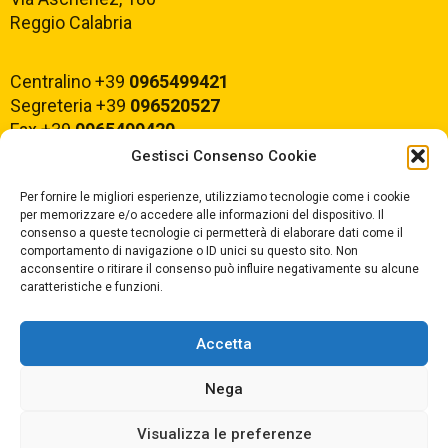
Reggio Calabria
Centralino +39
0965499421
Segreteria +39
096520527
Fax +39
0965499420
Gestisci Consenso Cookie
E-mail:
rcvc010005@istruzione.it
Per fornire le migliori esperienze, utilizziamo tecnologie come i cookie
PEC:
rcvc010005@pec.istruzione.it
per memorizzare e/o accedere alle informazioni del dispositivo. Il
consenso a queste tecnologie ci permetterà di elaborare dati come il
comportamento di navigazione o ID unici su questo sito. Non
ORARIO DI APERTURA
acconsentire o ritirare il consenso può influire negativamente su alcune
caratteristiche e funzioni.
Dal lunedì al Venerdì
dalle ore 07,00 alle ore 18,30
Accetta
Nega
Copyright © 2025 Convitto Nazionale di Stato
Visualizza le preferenze