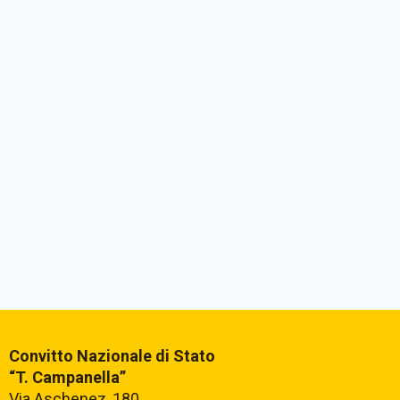
Convitto Nazionale di Stato
“T. Campanella”
Via Aschenez, 180