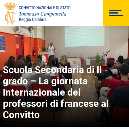
DOCUMENTAZIONE
PERSONALE
Scuola Secondaria di II
Comunicazioni Esterne
grado – La giornata
Internazionale dei
professori di francese al
BACHECA SINDACALE
Convitto
Cerca