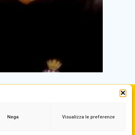
.it
ORARIO DI APERTURA
ne.it
Dal lunedì al Venerdì
dalle ore 07,00 alle ore 18,30
Nega
Visualizza le preferenze