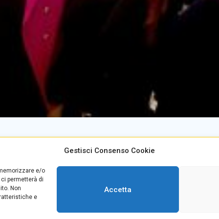
Gestisci Consenso Cookie
alino +39
0965499421
E-mail:
rcvc010005@istruzione
r memorizzare e/o
teria +39
096520527
PEC:
rcvc010005@pec.istruzio
 ci permetterà di
39
0965499420
ito. Non
Accetta
atteristiche e