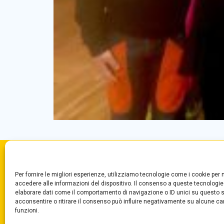
Convitto Nazionale di Stato
Centr
Per fornire le migliori esperienze, utilizziamo tecnologie come i cookie pe
“T. Campanella”
Segre
accedere alle informazioni del dispositivo. Il consenso a queste tecnologie
Via Aschenez, 180
Fax +
elaborare dati come il comportamento di navigazione o ID unici su questo s
acconsentire o ritirare il consenso può influire negativamente su alcune car
Reggio Calabria
funzioni.