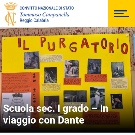
DOCUMENTAZIONE
PERSONALE
Comunicazioni Esterne
Scuola sec. I grado – In
viaggio con Dante
BACHECA SINDACALE