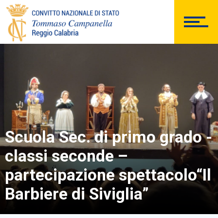
PERSONALE
Comunicazioni Esterne
Scuola Sec. di primo grado -
BACHECA SINDACALE
classi seconde –
partecipazione spettacolo“Il
Cerca
Barbiere di Siviglia”