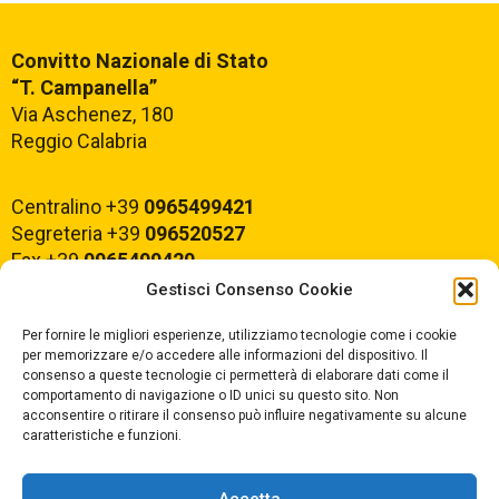
Convitto Nazionale di Stato
“T. Campanella”
Via Aschenez, 180
Reggio Calabria
Centralino +39
0965499421
Segreteria +39
096520527
Fax +39
0965499420
Gestisci Consenso Cookie
E-mail:
rcvc010005@istruzione.it
Per fornire le migliori esperienze, utilizziamo tecnologie come i cookie
PEC:
rcvc010005@pec.istruzione.it
per memorizzare e/o accedere alle informazioni del dispositivo. Il
consenso a queste tecnologie ci permetterà di elaborare dati come il
comportamento di navigazione o ID unici su questo sito. Non
ORARIO DI APERTURA
acconsentire o ritirare il consenso può influire negativamente su alcune
caratteristiche e funzioni.
Dal lunedì al Venerdì
dalle ore 07,00 alle ore 18,30
Accetta