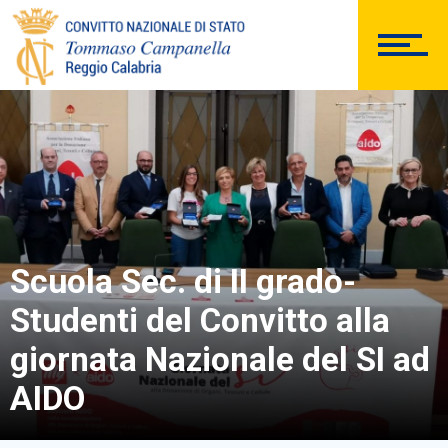
BACHECA SINDACALE
Cerca
Scuola Sec. di II grado-
Studenti del Convitto alla
giornata Nazionale del SI ad
AIDO