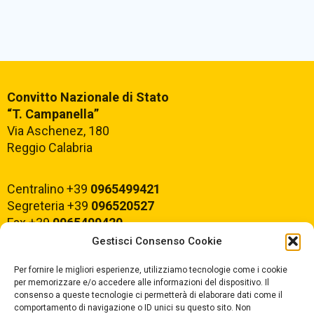
Convitto Nazionale di Stato
“T. Campanella”
Via Aschenez, 180
Reggio Calabria
Centralino +39
0965499421
Segreteria +39
096520527
Fax +39
0965499420
Gestisci Consenso Cookie
E-mail:
rcvc010005@istruzione.it
Per fornire le migliori esperienze, utilizziamo tecnologie come i cookie
PEC:
rcvc010005@pec.istruzione.it
per memorizzare e/o accedere alle informazioni del dispositivo. Il
consenso a queste tecnologie ci permetterà di elaborare dati come il
comportamento di navigazione o ID unici su questo sito. Non