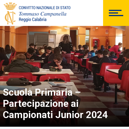
PERSONALE
Comunicazioni Esterne
BACHECA SINDACALE
Cerca
Scuola Primaria –
Partecipazione ai
Campionati Junior 2024