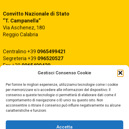
Convitto Nazionale di Stato
“T. Campanella”
Via Aschenez, 180
Reggio Calabria
Centralino +39
0965499421
Segreteria +39
096520527
Fax +39
0965499420
Gestisci Consenso Cookie
E-mail:
rcvc010005@istruzione.it
Per fornire le migliori esperienze, utilizziamo tecnologie come i cookie
PEC:
rcvc010005@pec.istruzione.it
per memorizzare e/o accedere alle informazioni del dispositivo. Il
consenso a queste tecnologie ci permetterà di elaborare dati come il
comportamento di navigazione o ID unici su questo sito. Non
ORARIO DI APERTURA
acconsentire o ritirare il consenso può influire negativamente su alcune
caratteristiche e funzioni.
Dal lunedì al Venerdì
dalle ore 07,00 alle ore 18,30
Accetta