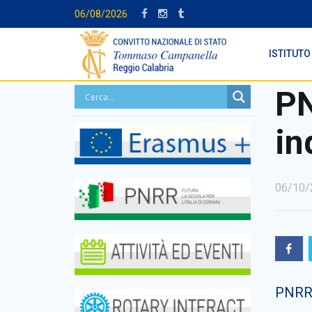
06/08/2026
ISTITUTO
PN
in
06/10/
PNRR 