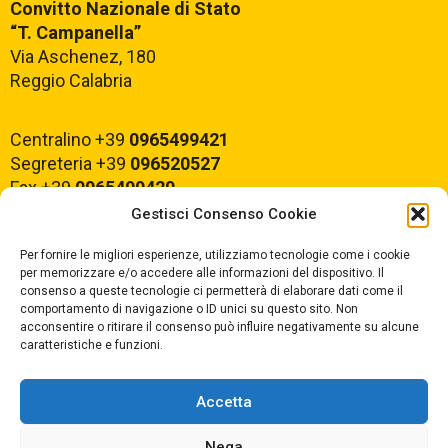
Convitto Nazionale di Stato
“T. Campanella”
Via Aschenez, 180
Reggio Calabria
Centralino +39
0965499421
Segreteria +39
096520527
Fax +39
0965499420
Gestisci Consenso Cookie
E-mail:
rcvc010005@istruzione.it
Per fornire le migliori esperienze, utilizziamo tecnologie come i cookie
PEC:
rcvc010005@pec.istruzione.it
per memorizzare e/o accedere alle informazioni del dispositivo. Il
consenso a queste tecnologie ci permetterà di elaborare dati come il
comportamento di navigazione o ID unici su questo sito. Non
ORARIO DI APERTURA
acconsentire o ritirare il consenso può influire negativamente su alcune
caratteristiche e funzioni.
Dal lunedì al Venerdì
dalle ore 07,00 alle ore 18,30
Accetta
Nega