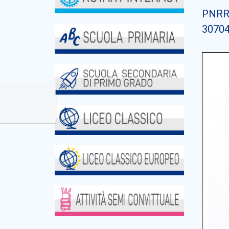
PNRR A
3070