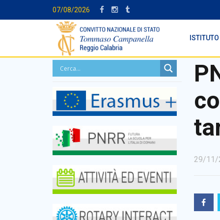
07/08/2026
ISTITUTO
PN
co
ta
29/11/